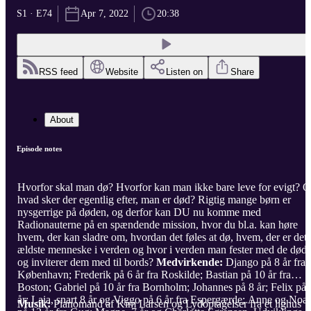
S1 · E74
Apr 7, 2022
20:38
RSS feed
Website
Listen on
Share
About
Episode notes
Hvorfor skal man dø? Hvorfor kan man ikke bare leve for evigt? 
hvad sker der egentlig efter, man er død? Rigtig mange børn er
nysgerrige på døden, og derfor kan DU nu komme med
Radionauterne på en spændende mission, hvor du bl.a. kan høre
hvem, der kan sladre om, hvordan det føles at dø, hvem, der er det
ældste menneske i verden og hvor i verden man fester med de død
og inviterer dem med til bords?
Medvirkende:
Django på 8 år fra
København; Frederik på 6 år fra Roskilde; Bastian på 10 år fra
Boston; Gabriel på 10 år fra Bornholm; Johannes på 8 år; Felix på 
år; Laia, snart 8 år og Viggo på 6 år fra Espergærde; Anne og Noa
Musik:
Pianomand af Kim Larsen og Lydoptagelser fra et lighus