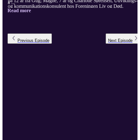
på 12 år fra Gug; Magne, 7 år og Charlotte Sørensen, Udviklings-
a ...
og kommunikationskonsulent hos Foreningen Liv og Død.
Read more
Previous
Episode
Next
Episode