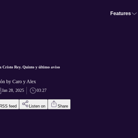
Features
 Cristo Rey. Quinto y último aviso
eón by Caro y Alex
Jan 28, 2025
03:27
RSS feed
Listen on
Share