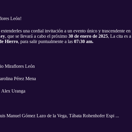
lores León!
xtenderles una cordial invitación a un evento único y trascendente en nu
Rey
, que se llevará a cabo el próximo
30 de enero de 2025
, La cita es a
de Hierro
, para salir puntualmente a las
07:30 am.
gio Miraflores León
Carolina Pérez Mena
: Alex Uranga
uis Manuel Gómez Lazo de la Vega, ⁠Tábata Rohenhofer Espi ...