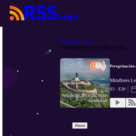
Miraflores León
Peregrinación a Cristo Rey. Quint...
Peregrinación a
Miraflores L
S3 · E30
About