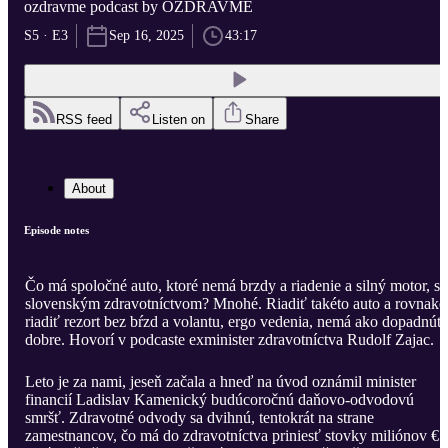
ozdravme podcast by OZDRAVME
S5 · E3
Sep 16, 2025
43:17
RSS feed
Listen on
Share
About
Episode notes
Čo má spoločné auto, ktoré nemá brzdy a riadenie a silný motor, so
slovenským zdravotníctvom? Mnohé. Riadiť takéto auto a rovnako
riadiť rezort bez bŕzd a volantu, ergo vedenia, nemá ako dopadnúť
dobre. Hovorí v podcaste exminister zdravotníctva Rudolf Zajac.
Leto je za nami, jeseň začala a hneď na úvod oznámil minister
financií Ladislav Kamenický budúcoročnú daňovo-odvodovú
smršť. Zdravotné odvody sa dvihnú, tentokrát na strane
zamestnancov, čo má do zdravotníctva priniesť stovky miliónov €.