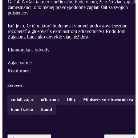
Gaťafalš však takmer s určitosťou bude v tom, že o čo viac zaplati
zamestnanci, o to menej pravdepodobne zaplatí štát za svojich
poistencov.
Isté je to, že tém, ktoré budeme aj v novej podcastovej sezóne
rozoberať a glosovať s exministrom zdravotníctva Rudolfom
Zajacom, bude ako obvykle viac než dosť.
Ekonomika a odvody
Zajac varuje ...
Read more
Keywords
rudolf zajac
očkovanie
Dlhy
Ministerstvo zdravotníctva
kamil šaško
Kamil