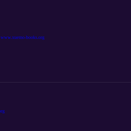
uemo-books.org
rg