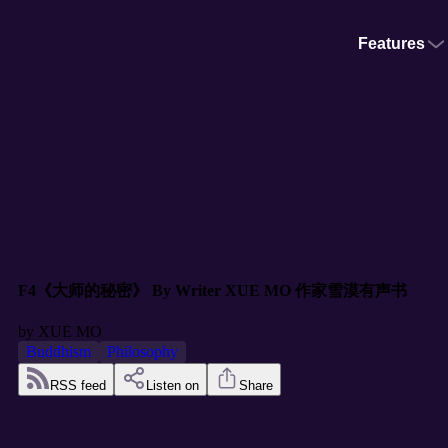
Features
F4《大师的秘密》 By Writer XUE MO 作家雪漠有声书
by
XUE MO
Buddhism
Philosophy
RSS feed
Listen on
Share