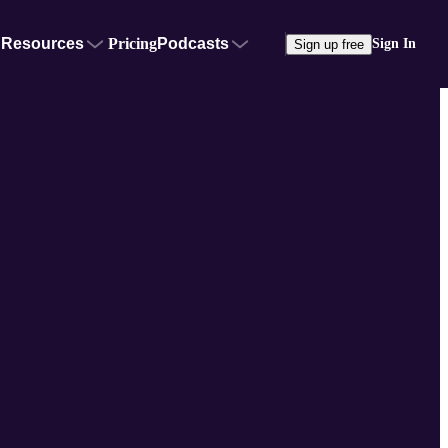
Resources
Pricing
Podcasts
Sign In
Sign up free