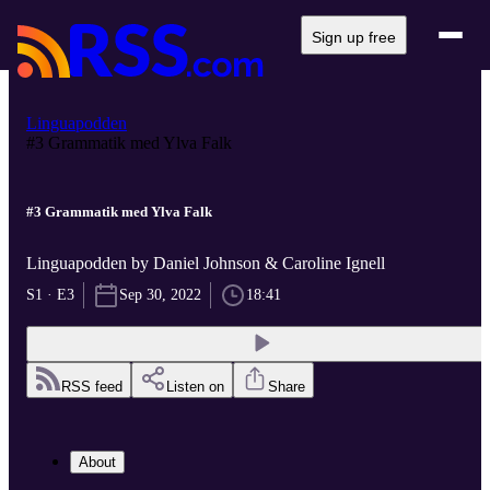
Sign up free
Linguapodden
#3 Grammatik med Ylva Falk
#3 Grammatik med Ylva Falk
Linguapodden by Daniel Johnson & Caroline Ignell
S1 · E3
Sep 30, 2022
18:41
RSS feed
Listen on
Share
About