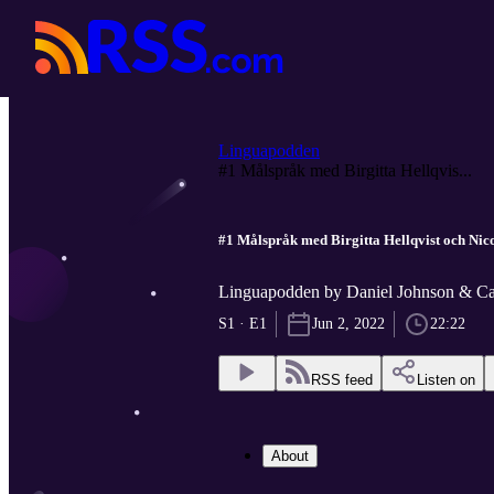
Linguapodden
#1 Målspråk med Birgitta Hellqvis...
#1 Målspråk med Birgitta Hellqvist och Ni
Linguapodden by Daniel Johnson & Car
S1 · E1
Jun 2, 2022
22:22
RSS feed
Listen on
About