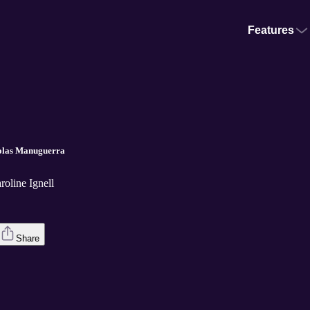
Features
colas Manuguerra
oline Ignell
Share