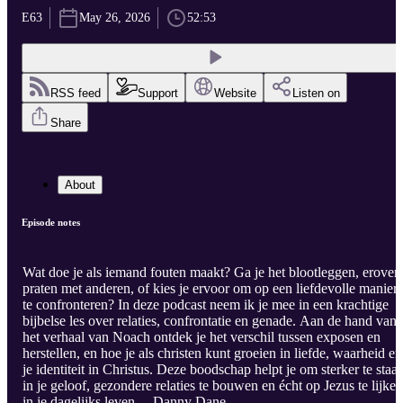
E63
May 26, 2026
52:53
RSS feed
Support
Website
Listen on
Share
About
Episode notes
Wat doe je als iemand fouten maakt? Ga je het blootleggen, erover
praten met anderen, of kies je ervoor om op een liefdevolle manier
te confronteren? In deze podcast neem ik je mee in een krachtige
bijbelse les over relaties, confrontatie en genade. Aan de hand van
het verhaal van Noach ontdek je het verschil tussen exposen en
herstellen, en hoe je als christen kunt groeien in liefde, waarheid en
je identiteit in Christus. Deze boodschap helpt je om sterker te staan
in je geloof, gezondere relaties te bouwen en écht op Jezus te lijken
in je dagelijks leven. – Danny Dane