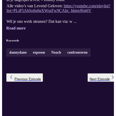
Alle video’s van Levend Geloven:
https://youtube.com/playlist?
list=PLiP5AbSo6s0gXWszFw9CAbc_hhmvRjg6V
Wil je ons werk steunen? Dat kan via: w ...
Read more
Keywords
dannydane
exposen
Noach
confronteren
Previous
Episode
Next
Episode