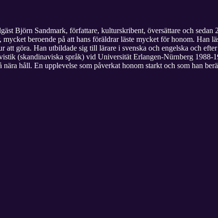
odgäst Björn Sandmark, författare, kulturskribent, översättare och seda
ur, mycket beroende på att hans föräldrar läste mycket för honom. Han läst
 att göra. Han utbildade sig till lärare i svenska och engelska och efter
navistik (skandinaviska språk) vid Universität Erlangen-Nürnberg 1988-
å nära håll. En upplevelse som påverkat honom starkt och som han berät