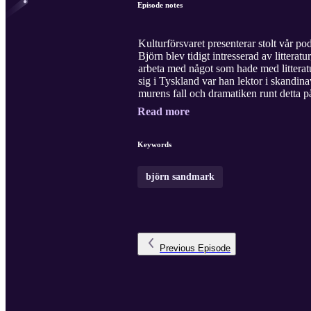
Episode notes
Kulturförsvaret presenterar stolt vår p
Björn blev tidigt intresserad av litterat
arbeta med något som hade med litteratur
sig i Tyskland var han lektor i skandi
murens fall och dramatiken runt detta p
Read more
Keywords
björn sandmark
Previous
Episode