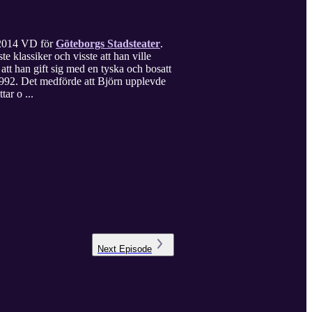
n 2014 VD för
Göteborgs Stadsteater
.
e klassiker och visste att han ville
 att han gift sig med en tyska och bosatt
1992. Det medförde att Björn upplevde
tar o ...
Next
Episode