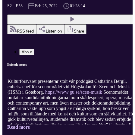
S2 · E53
Feb 25, 2022
01:28:14
RSS feed
Listen on
Share
About
Episode notes
Kulturförsvaret presenterar stolt vår poddgäst Catharina Bergil,
enhets- chef för scenområdet vid Högskolan för Scen och Musik
(HSM) i Göteborg.
https://www.gu.se/scen-musik
Scenområdet
omfattar kandidatutbildningarna inom skådespeleri, opera, musikal
och contemporary art, men även master och doktorandutbildning.
Catharina växte upp som yngst av många syskon, hon beskriver
miljön som tillåtande med konst och kultur som en självklarhet. Ho
gick kulturvetarlinjen, studerade dramatik och blev sedan erbjuden
arbete på Folkteaterns förskolescen ”En Trappa Ner” Catharina fic
Read more
senare tjänsten som programchef för det nystartade