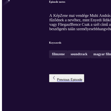
Episode notes
A KépZene mai vendége Muhi András pro
fűződnek a nevéhez, mint Enyedi Ildikó 
vagy FliegaufBence Csak a szél című al
beszélgetés talán személyesebbhangvéte
Keywords
filmzene
soundtrack
magyar fil
Previous
Episode