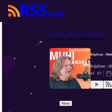
KépZene - filmzenei beszélgetések...
KépZene - Muhi András producer
KépZene - Muh
KépZene - fi
S2 · E7
About