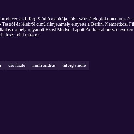
ducer, az Inforg Stúdió alapítója, több száz játék-,dokumentum- és k
Testről és lélekről című filmje,amely elnyerte a Berlini Nemzetközi Fi
kotása, amely ugyanott Ezüst Medvét kapott.Andrással hosszú éveken á
lű lesz, mint máskor
m
dés lászló
muhi andrás
inforg studió