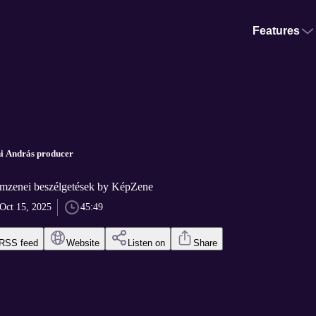
Features
i András producer
lmzenei beszélgetések by KépZene
Oct 15, 2025
45:49
RSS feed
Website
Listen on
Share