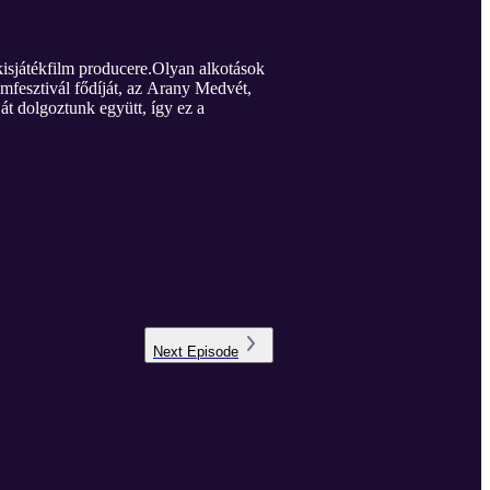
isjátékfilm producere.Olyan alkotások
lmfesztivál fődíját, az Arany Medvét,
t dolgoztunk együtt, így ez a
Next
Episode