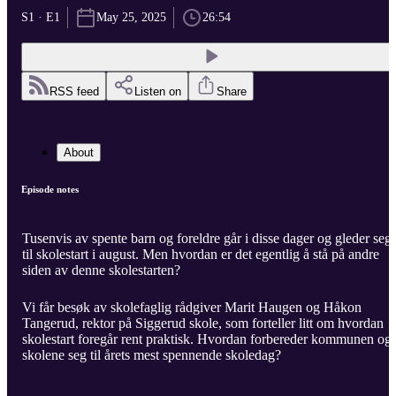
S1 · E1
May 25, 2025
26:54
RSS feed
Listen on
Share
About
Episode notes
Tusenvis av spente barn og foreldre går i disse dager og gleder seg
til skolestart i august. Men hvordan er det egentlig å stå på andre
siden av denne skolestarten?
Vi får besøk av skolefaglig rådgiver Marit Haugen og Håkon
Tangerud, rektor på Siggerud skole, som forteller litt om hvordan
skolestart foregår rent praktisk. Hvordan forbereder kommunen og
skolene seg til årets mest spennende skoledag?