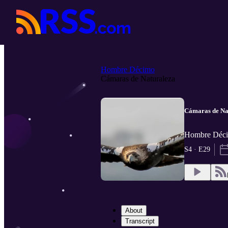
Hombre Décimo
Cámaras de Naturaleza
Cámaras de Na
Hombre Déci
S4 · E29
About
Transcript