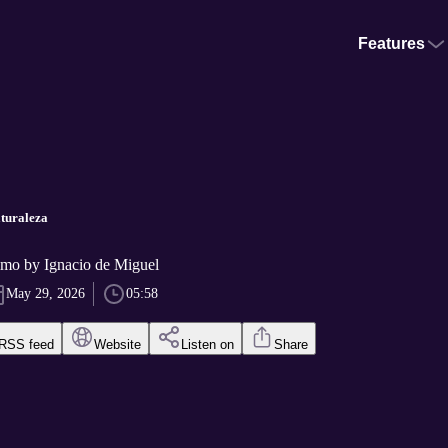
Features
turaleza
mo by Ignacio de Miguel
May 29, 2026
05:58
RSS feed
Website
Listen on
Share