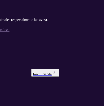
imales (especialmente las aves).
uraleza
Next
Episode