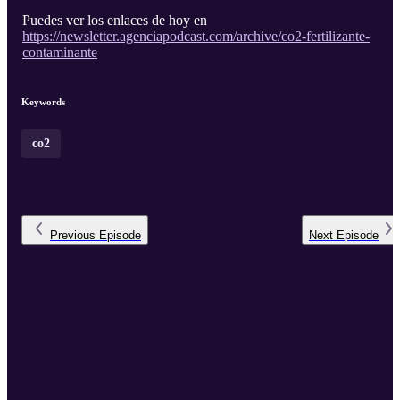
Puedes ver los enlaces de hoy en
https://newsletter.agenciapodcast.com/archive/co2-fertilizante-
contaminante
Keywords
co2
Previous
Episode
Next
Episode