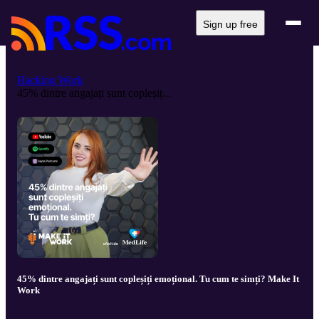
Sign up free
Hacking Work
45% dintre angajați sunt copleșiț...
45% dintre angajați sunt copleșiți emoțional. Tu cum te simți? Make It
Work