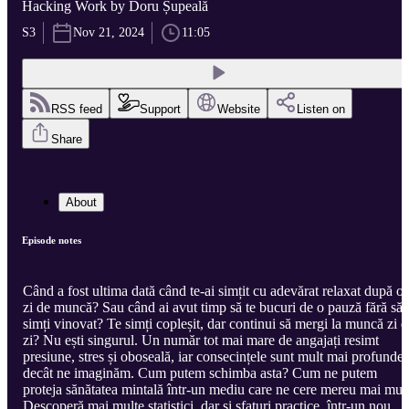
Hacking Work by Doru Șupeală
S3
Nov 21, 2024
11:05
RSS feed
Support
Website
Listen on
Share
About
Episode notes
Când a fost ultima dată când te-ai simțit cu adevărat relaxat după o
zi de muncă? Sau când ai avut timp să te bucuri de o pauză fără să 
simți vinovat? Te simți copleșit, dar continui să mergi la muncă zi d
zi? Nu ești singurul. Un număr tot mai mare de angajați resimt
presiune, stres și oboseală, iar consecințele sunt mult mai profunde
decât ne imaginăm. Cum putem schimba asta? Cum ne putem
proteja sănătatea mintală într-un mediu care ne cere mereu mai mul
Descoperă mai multe statistici, dar și sfaturi practice, într-un nou