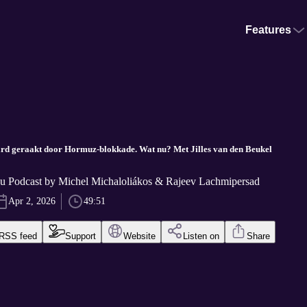
Features
rd geraakt door Hormuz-blokkade. Wat nu? Met Jilles van den Beukel
u Podcast by Michel Michaloliákos & Rajeev Lachmipersad
Apr 2, 2026
49:51
RSS feed
Support
Website
Listen on
Share