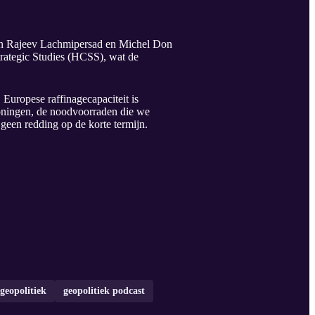
ten Rajeev Lachmipersad en Michel Don
trategic Studies (HCSS), wat de
 Europese raffinagecapaciteit is
roningen, de noodvoorraden die we
 geen redding op de korte termijn.
 geopolitiek
geopolitiek podcast