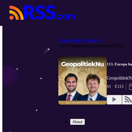
GeopolitiekNu Podcast
113. Europa hard geraakt door Hor...
113. Europa ha
GeopolitiekN
S1 · E113
About