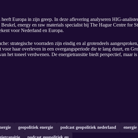
heeft Europa in zijn greep. In deze aflevering analyseren HIG-analis
 Beukel, energy en raw materials specialist bij The Hague Centre for S
tekent voor Nederland en Europa.
he: strategische voorraden zijn eindig en al grotendeels aangesproken,
t voor haar overleven in een overgangsperiode die te lang duurt, en G
van het toneel verdwenen. De energietransitie biedt perspectief, maar is
energie
geopolitiek energie
podcast geopolitiek nederland
energie
gietransitie
podcast geopolitiek eu