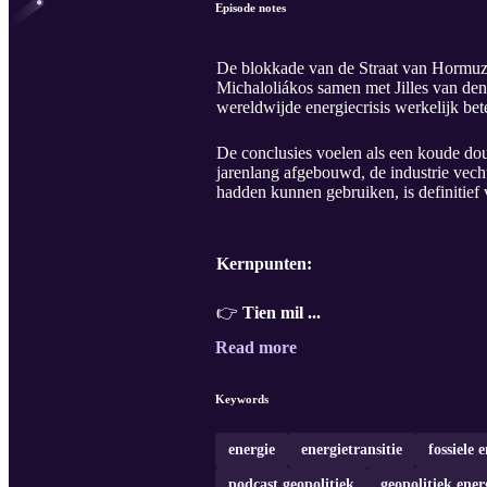
Episode notes
De blokkade van de Straat van Hormuz 
Michaloliákos samen met Jilles van den
wereldwijde energiecrisis werkelijk be
De conclusies voelen als een koude douc
jarenlang afgebouwd, de industrie vech
hadden kunnen gebruiken, is definitief 
Kernpunten:
👉
Tien mil ...
Read more
Keywords
energie
energietransitie
fossiele 
podcast geopolitiek
geopolitiek ener