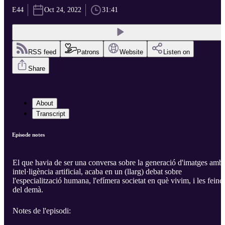
E44
Oct 24, 2022
31:41
RSS feed
Patrons
Website
Listen on
Share
About
Transcript
Episode notes
El que havia de ser una conversa sobre la generació d'imatges amb
intel·ligència artificial, acaba en un (llarg) debat sobre
l'especialització humana, l'efímera societat en què vivim, i les feine
del demà.
Notes de l'episodi: