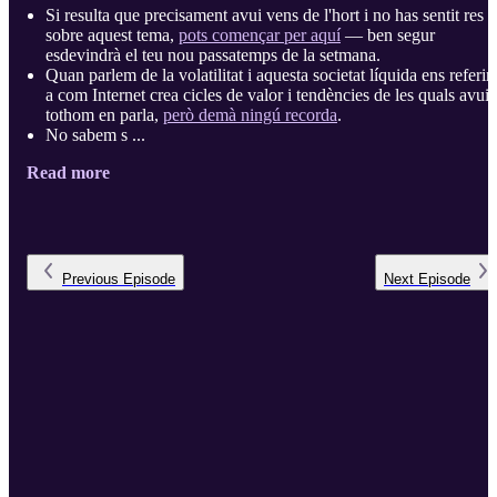
Si resulta que precisament avui vens de l'hort i no has sentit res
sobre aquest tema,
pots començar per aquí
— ben segur
esdevindrà el teu nou passatemps de la setmana.
Quan parlem de la volatilitat i aquesta societat líquida ens referi
a com Internet crea cicles de valor i tendències de les quals avui
tothom en parla,
però demà ningú recorda
.
No sabem s ...
Read more
Previous
Episode
Next
Episode