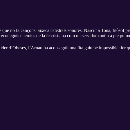
que no fa cançons: aixeca catedrals sonores. Nascut a Tona, filòsof pe
econeguts enemics de la fe cristiana com un servidor cantin a ple pulmó 
 líder d’Obeses, l’Arnau ha aconseguit una fita gairebé impossible: fer qu