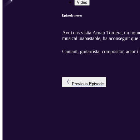
Video
Episode notes
Avui ens visita Arnau Tordera, un home 
musical inabastable, ha aconseguit que r
Cantant, guitarrista, compositor, actor i
Previous
Episode