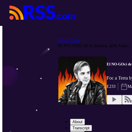
Foc a Terra
El NO-GOci de la música, amb Arna...
El NO-GOci de
Foc a Terra b
E233
Ma
About
Transcript