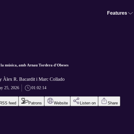
Features
 la música, amb Arnau Tordera d'Obeses
y Àlex R. Bacardit i Marc Collado
y 25, 2026
01:02:14
RSS feed
Patrons
Website
Listen on
Share