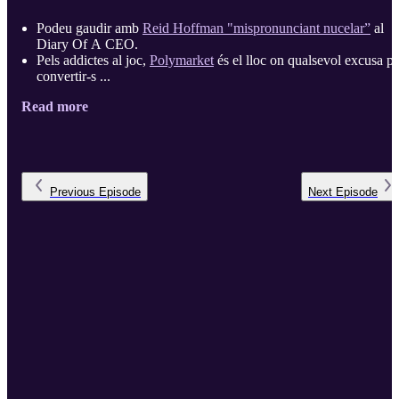
Podeu gaudir amb
Reid Hoffman "mispronunciant nucelar”
al
Diary Of A CEO.
Pels addictes al joc,
Polymarket
és el lloc on qualsevol excusa po
convertir-s ...
Read more
Previous
Episode
Next
Episode