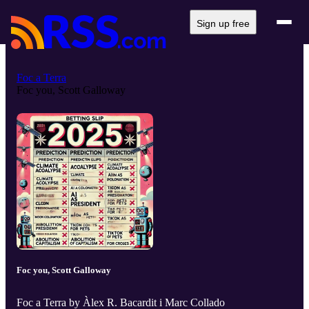
Sign up free
Foc a Terra
Foc you, Scott Galloway
Foc you, Scott Galloway
Foc a Terra by Àlex R. Bacardit i Marc Collado