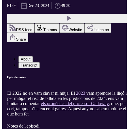
E159
Dec 23, 2024
49:30
RSS feed
Patrons
Website
Listen on
Share
About
Transcript
Episode notes
El 2022 no en vam clavar ni mitja. El
2023
vam aprendre la lliçó i
per mitigar el risc de fallida en les prediccions de 2024, ens vam
limitar a comentar
els pronòstics del professor Galloway
, que, per
cert, tampoc n’ha encertat gaires. Aquest any no sabem molt bé el
que hem fet.
Notes de l'episodi: