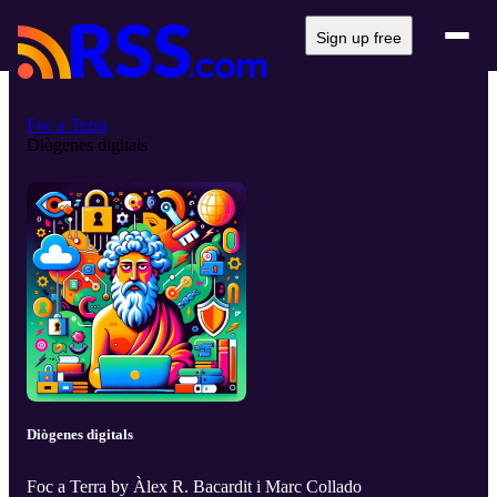
Sign up free
Foc a Terra
Diògenes digitals
Diògenes digitals
Foc a Terra by Àlex R. Bacardit i Marc Collado