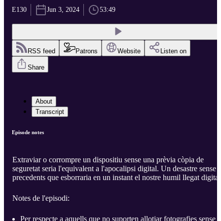
E130
Jun 3, 2024
53:49
RSS feed
Patrons
Website
Listen on
Share
About
Transcript
Episode notes
Extraviar o corrompre un dispositiu sense una prèvia còpia de
seguretat seria l'equivalent a l'apocalipsi digital. Un desastre sense
precedents que esborraria en un instant el nostre humil llegat digital
Notes de l'episodi:
Per respecte a aquells que no suporten allotjar fotografies sense