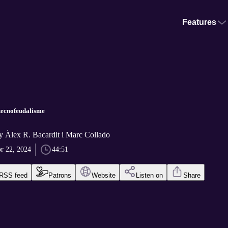
Features
 tecnofeudalisme
y Àlex R. Bacardit i Marc Collado
r 22, 2024
44:51
RSS feed
Patrons
Website
Listen on
Share