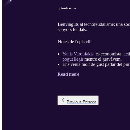
Episode notes
Benvinguts al tecnofeudalisme: una soci
senyors feudals.
Notes de l'episodi:
Yanis Varoufakis
, és economista, act
pogut llegir
mentre el gravàvem.
Ens venia molt de gust parlar del pi
Read more
Previous
Episode