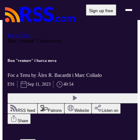
Sign up free
Foc a Terra
Bon "venture" i barca nova
Bon "venture" i barca nova
Foc a Terra by Àlex R. Bacardit i Marc Collado
E91
Sep 11, 2023
40:54
RSS feed
Patrons
Website
Listen on
Share