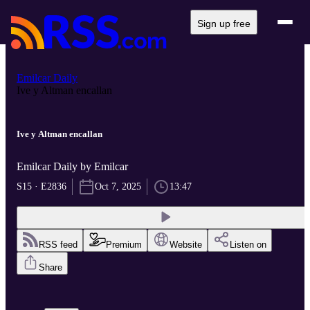
Sign up free
Emilcar Daily
Ive y Altman encallan
Ive y Altman encallan
Emilcar Daily by Emilcar
S15 · E2836
Oct 7, 2025
13:47
RSS feed
Premium
Website
Listen on
Share