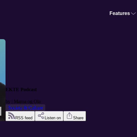
Features
EKTE Podcast
by
| Maroa og Ola
Society & Culture
RSS feed
Listen on
Share