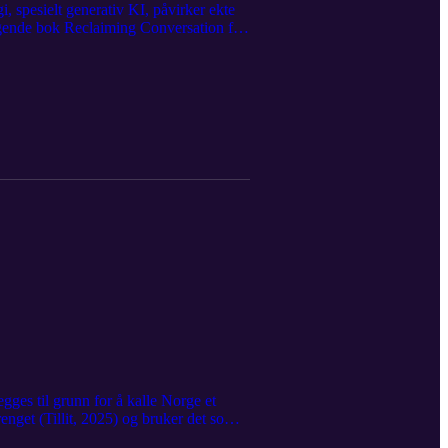
 spesielt generativ KI, påvirker ekte
elgende bok Reclaiming Conversation fra
kaper en illusjon av empati og
ende, og hvorfor det er nettopp det som
prioritere ekte samtaler i en KI-dominert
eningskrisen - Et kall til eventyr i
ram.com/taetkalltileventyr/ Facebook:
 hei@etkalltileventyr.no *****
onversation-age-of-ai?
er fantasien: – Følte jeg måtte
fordrende-forsker-kaller-det-
r Humane Technology: "Adam started
Alter・Daily Philosophy Journal
Age of Surveillance Capitalism
ooJCM
gges til grunn for å kalle Norge et
erenget (Tillit, 2025) og bruker det som
v familiens oppgaver og fungerer som