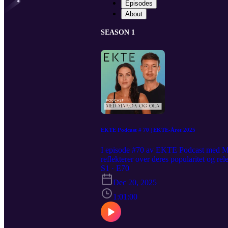
Episodes
About
SEASON 1
EKTE Podcast # 70 | EKTE-Året 2025
I episode #70 av EKTE Podcast med Maro
reflekterer over deres popularitet og re
samt hvor elementært ansikt- til-ansikt-
S1 · E70
som kommer i 2026 – som har vært sårt e
Dec 20, 2025
videre inn i det nye året! ***** EKTE: B
https://etkalltileventyr.no/ Instagram
1:01:00
www.youtube.com/@taetkalltileventyr K
Tillitssamfunn? DEL 1 https://www.
https://www.youtube.com/watch?v=ai2