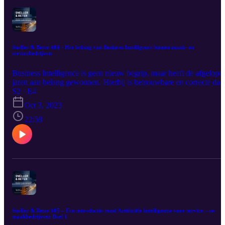
Sneller & Beter #04 - Het belang van Business Intelligence binnen maak- en
servicebedrijven
Business Intelligence is geen nieuw begrip, maar heeft de afgelope
jaren aan belang gewonnen. Hierbij is betrouwbare en correcte dat
belangrijk. Ontdek het hoe en wat van Business Intelligence, de
S2 · E4
uitdagingen en wat de toekomst nog in petto heeft.
Oct 3, 2023
22:58
Sneller & Beter #05 – Een introductie rond Artificiële Intelligentie voor service – en
maakbedrijven: Deel 1