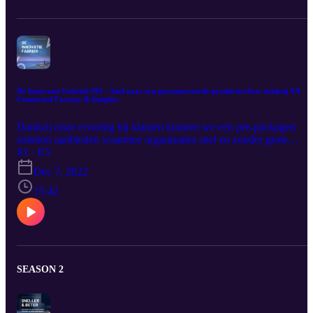
De Innovatie Fabriek #05 - Snel naar een geconnecteerde productievloer dankzij 9A
Connected Factory & Insights
Dankzij onze ervaring bij klanten kunnen we een pre-packaged
solution aanbieden waarmee organisaties snel en zonder grote
kopzorgen kunnen starten met een geconnecteerde productievloer.
S1 · E5
Dec 7, 2022
15:42
SEASON 2