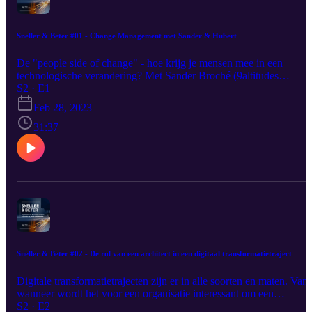
Sneller & Beter #01 - Change Management met Sander & Hubert
De "people side of change" - hoe krijg je mensen mee in een
technologische verandering? Met Sander Broché (9altitudes
consultant) en Hubert Vanhoe (docent en veranderingsstrateeg) gaa
S2 · E1
we dieper in op het hoe en waarom van change management in
Feb 28, 2023
digitale transformatietrajecten.
31:37
Sneller & Beter #02 - De rol van een architect in een digitaal transformatietraject
Digitale transformatietrajecten zijn er in alle soorten en maten. Vana
wanneer wordt het voor een organisatie interessant om een
enterprise of solution architect te betrekken? Ontdek het in de laatst
S2 · E2