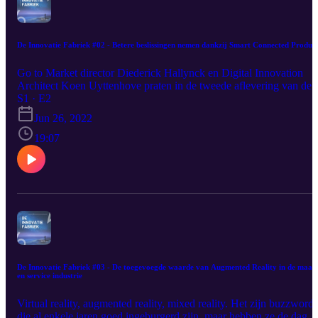
De Innovatie Fabriek #02 - Betere beslissingen nemen dankzij Smart Connected Product
Go to Market director Diederick Hallynck en Digital Innovation
Architect Koen Uyttenhove praten in de tweede aflevering van de
Innovatiefabriek over Smart Connected Products. Waar positioneer
S1 · E2
deze technologie zich in een slimme fabriek en welke
Jun 26, 2022
mogelijkheden zijn er om jouw organisatie naar nieuwe hoogtes te
brengen? Download het e-book: Geconnecteerde producten, vijf
19:07
toepassingen binnen de maakindustrie
https://www.9altitudes.com/be/articles/verzamel-data-over-je-
product-tijdens-de-volledige-levenscyclus
De Innovatie Fabriek #03 - De toegevoegde waarde van Augmented Reality in de maak
en service industrie
Virtual reality, augmented reality, mixed reality. Het zijn buzzwords
die al enkele jaren goed ingeburgerd zijn, maar hebben ze de dag