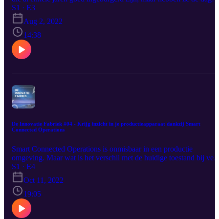
van vandaag een échte meerwaarde in de maak- en service
S1 · E3
industrie? Go to market director Diederick Hallynck en technisch
Aug 2, 2022
consultant Jef Van Houtven geven tekst en uitleg. Een linkje naar
ons AR e-book vind je hier:
14:38
https://www.9altitudes.com/be/articles/e-book-5-manieren-waarop-
je-vandaag-ar-en-vr-kan-gebruiken-in-jouw-productiebedrijf
De Innovatie Fabriek #04 - Krijg inzicht in je productieapparaat dankzij Smart
Connected Operations
Smart Connected Operations is onmisbaar in een productie
omgeving. Maar wat is het verschil met de huidige toestand bij veel
organisaties? Oude wijn in nieuwe vaten? Go to Market director
S1 · E4
Diederick Hallynck en consultant Xavier Cornardt leggen het
Oct 11, 2022
concept op tafel en tonen aan wat het verschil is tussen "Connected
Machines" en "Smart Connected Operations"
19:05