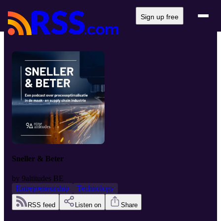
Sign up free
Sneller & Beter
by
9altitudes BE
Entrepreneurship
Technology
RSS feed
Listen on
Share