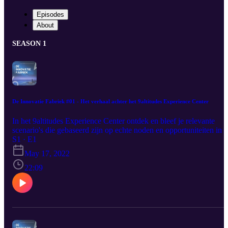
Episodes
About
SEASON 1
De Innovatie Fabriek #01 - Het verhaal achter het 9altitudes Experience Center
In het 9altitudes Experience Center ontdek en bleef je relevante
scenario's die gebaseerd zijn op echte noden en opportuniteiten in 
maak-en service industrie. De opstelling is het resultaat van een
S1 · E1
jarenlange samenwerking, gecombineerd met de juiste
May 17, 2022
omstandigheden. Diederick Hallynck, corporate Go to Market
director en Bart Wybouw, business developer voor Smart Factory 
22:09
IIoT binnen 9altitudes leggen uit hoe het Experience Center tot
stand kwam. Het Experience Center kwam tot stand dankzij onze
klant Tobroco en gebruik makend van de platformen en
technologische componenten van onze belangrijke partners
Microsoft en PTC.