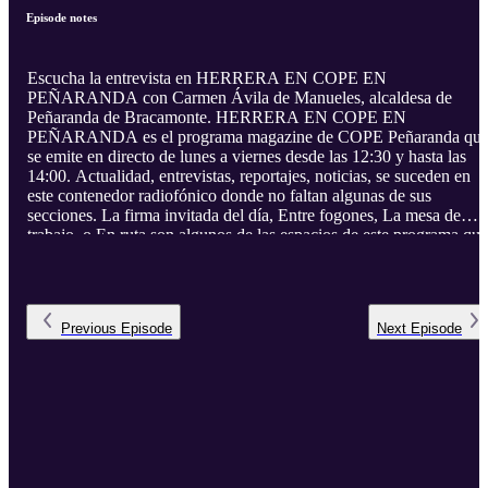
Episode notes
Escucha la entrevista en HERRERA EN COPE EN
PEÑARANDA con Carmen Ávila de Manueles, alcaldesa de
Peñaranda de Bracamonte. HERRERA EN COPE EN
PEÑARANDA es el programa magazine de COPE Peñaranda qu
se emite en directo de lunes a viernes desde las 12:30 y hasta las
14:00. Actualidad, entrevistas, reportajes, noticias, se suceden en
este contenedor radiofónico donde no faltan algunas de sus
secciones. La firma invitada del día, Entre fogones, La mesa de
trabajo, o En ruta son algunos de las espacios de este programa que
presenta y dirige Miguel Navarro.
Previous
Episode
Next
Episode