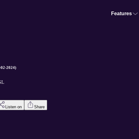
Features
-02-2024)
SL
Listen on
Share