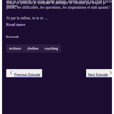
que la créativité ne nous quitte jamais, même quand on croit l'avoir
Dans ce podcast je souhaite te partager le chemin par lequel je
perdue.
passe, les difficultés, les questions, les inspirations et tutti quanti !
Si par la même, tu te re ...
Read more
Keywords
écriture
ybelion
coaching
Previous
Episode
Next
Episode