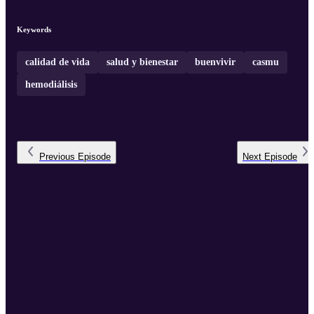
Keywords
calidad de vida
salud y bienestar
buenvivir
casmu
hemodiálisis
Previous
Episode
Next
Episode