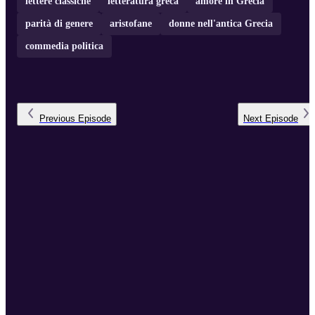
lettere classiche
letteratura greca
amore in Grecia
parità di genere
aristofane
donne nell'antica Grecia
commedia politica
Previous
Episode
Next
Episode