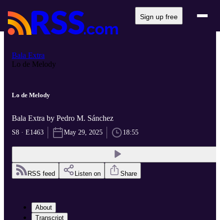
Sign up free
Bala Extra
Lo de Melody
Lo de Melody
Bala Extra by Pedro M. Sánchez
S8 · E1463
May 29, 2025
18:55
RSS feed
Listen on
Share
About
Transcript