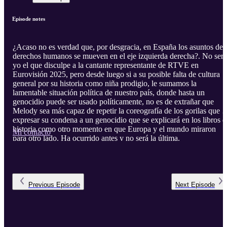
Episode notes
¿Acaso no es verdad que, por desgracia, en España los asuntos de
derechos humanos se mueven en el eje izquierda derecha?. No seré
yo el que disculpe a la cantante representante de RTVE en
Eurovisión 2025, pero desde luego si a su posible falta de cultura
general por su historia como niña prodigio, le sumamos la
lamentable situación política de nuestro país, donde hasta un
genocidio puede ser usado políticamente, no es de extrañar que
Melody sea más capaz de repetir la coreografía de los gorilas que d
expresar su condena a un genocidio que se explicará en los libros d
historia como otro momento en que Europa y el mundo miraron
Mi contacto
para otro lado. Ha ocurrido antes y no será la última.
Previous
Episode
Next
Episode