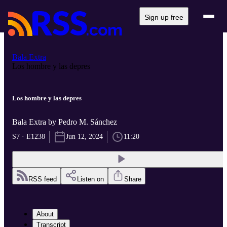
Sign up free
Bala Extra
Los hombre y las depres
Los hombre y las depres
Bala Extra by Pedro M. Sánchez
S7 · E1238
Jun 12, 2024
11:20
RSS feed
Listen on
Share
About
Transcript