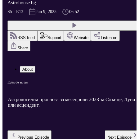
Astrohouse.bg
S5 · E13
Jun 9, 2023
06:52
RSS feed
Support
Website
Listen on
Share
About
Episode notes
Астрологична прогноза за месец юли 2023 за Слънце, Луна
или асцендент.
Previous
Episode
Next
Episode