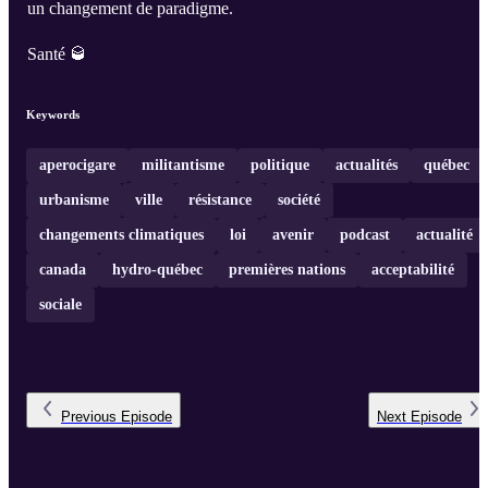
un changement de paradigme.
Santé 🥃
Keywords
aperocigare
militantisme
politique
actualités
québec
urbanisme
ville
résistance
société
changements climatiques
loi
avenir
podcast
actualité
canada
hydro-québec
premières nations
acceptabilité
sociale
Previous
Episode
Next
Episode