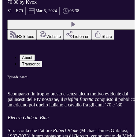
70 80 by Kvox
S1 · E79
Mar 5, 2024
06:38
RSS feed
Website
Listen on
Share
About
Transcript
Episode notes
Scomparso fin troppo presto e senza alcun motivo evidente dai
palinsesti delle tv nostrane, il
telefilm
Baretta
conquistò il pubblico
americano poi quello italiano a cavallo fra gli anni ’70 e ’80.
Electra Glide in Blue
Si racconta che l’attore
Robert Blake
(Michael James Gubitosi,
1933-2023) futuro protagonista di
Baretta
, venne notato da Michae