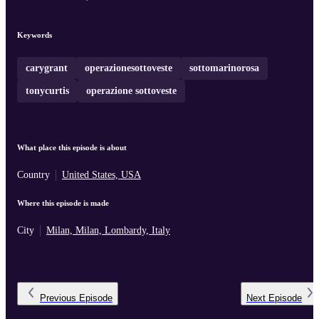
Keywords
carygrant
operazionesottoveste
sottomarinorosa
tonycurtis
operazione sottoveste
What place this episode is about
Country
United States, USA
Where this episode is made
City
Milan, Milan, Lombardy, Italy
Previous
Episode
Next
Episode