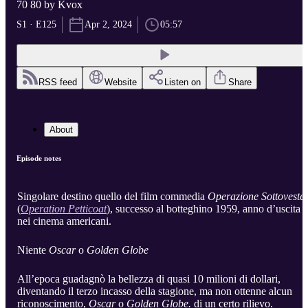
70 80 by Kvox
S1 · E125
Apr 2, 2024
05:57
RSS feed
Website
Listen on
Share
About
Episode notes
Singolare destino quello del film commedia
Operazione Sottoveste
(
Operation Petticoat
), successo al botteghino 1959, anno d’uscita
nei cinema americani.
Niente
Oscar
o
Golden Globe
All’epoca guadagnò la bellezza di quasi 10 milioni di dollari,
diventando il terzo incasso della stagione, ma non ottenne alcun
riconoscimento,
Oscar
o
Golden Globe.
di un certo rilievo.