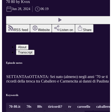
70 80 by Kvox
Jun 28, 2024
06:19
RSS feed
Website
Listen on
Share
About
Transcript
Episode notes
SETTANTAxOTTANTA: Sei nato (almeno) negli anni ’70 se ti
ricordi della tresca tra Caballero e Carmencita ai danni di Paulista
Keywords
70-80.it
70s
80s
tiricordi?
tv
carosello
caballero