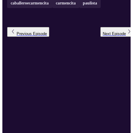
caballeroecarmencita
carmencita
paulista
Previous
Episode
Next
Episode