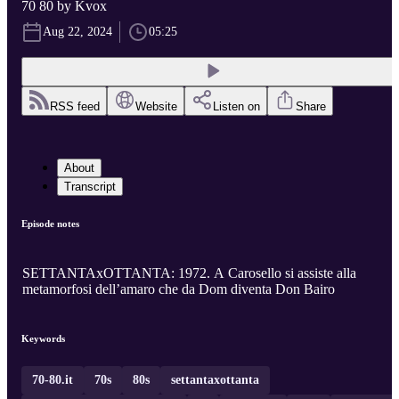
70 80 by Kvox
Aug 22, 2024
05:25
RSS feed
Website
Listen on
Share
About
Transcript
Episode notes
SETTANTAxOTTANTA: 1972. A Carosello si assiste alla
metamorfosi dell’amaro che da Dom diventa Don Bairo
Keywords
70-80.it
70s
80s
settantaxottanta