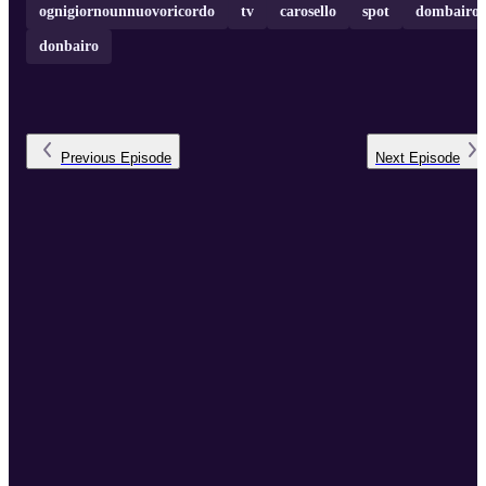
ognigiornounnuovoricordo
tv
carosello
spot
dombairo
donbairo
Previous
Episode
Next
Episode