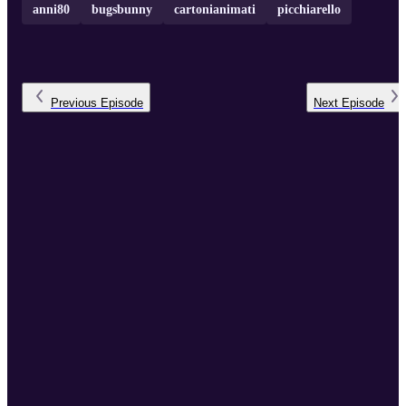
anni80
bugsbunny
cartonianimati
picchiarello
Previous
Episode
Next
Episode