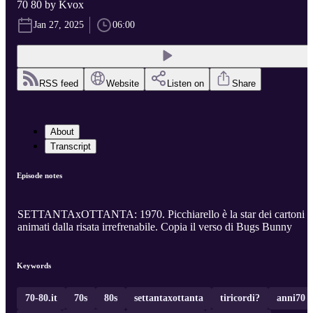
70 80 by Kvox
Jan 27, 2025
06:00
RSS feed
Website
Listen on
Share
About
Transcript
Episode notes
SETTANTAxOTTANTA: 1970. Picchiarello è la star dei cartoni
animati dalla risata irrefrenabile. Copia il verso di Bugs Bunny
Keywords
70-80.it
70s
80s
settantaxottanta
tiricordi?
anni70