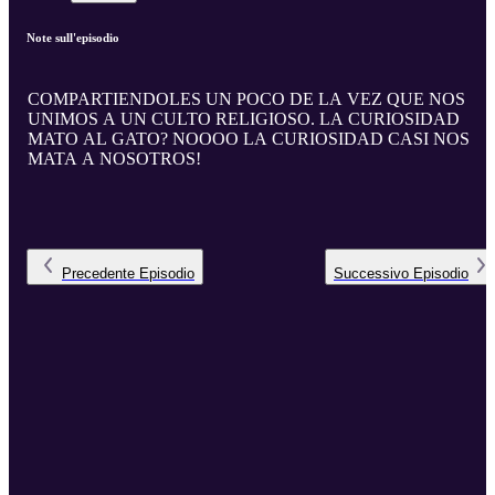
Note sull'episodio
COMPARTIENDOLES UN POCO DE LA VEZ QUE NOS
UNIMOS A UN CULTO RELIGIOSO. LA CURIOSIDAD
MATO AL GATO? NOOOO LA CURIOSIDAD CASI NOS
MATA A NOSOTROS!
Precedente
Episodio
Successivo
Episodio