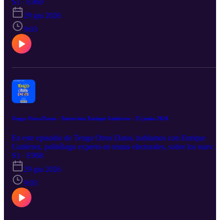
S1 · E969
29 giu 2026
9:03
Tengo Otros Datos - Entrevista Enrique Gutiérrez - 25 junio 2026
En este episodio de Tengo Otros Datos, hablamos con Enrique
Gutiérrez, politólogo experto en temas electorales, sobre los nuevos
partidos políticos aceptados por el INE en México.
S1 · E968
29 giu 2026
9:03