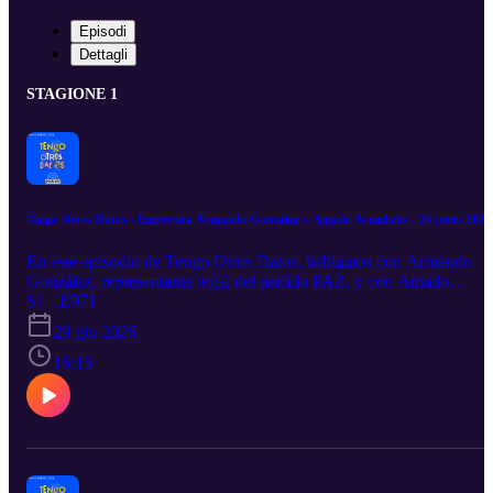
Episodi
Dettagli
STAGIONE 1
Tengo Otros Datos - Entrevista Armando González y Amado Avendaño - 26 junio 2026
En este episodio de Tengo Otros Datos, hablamos con Armando
González, representante legal del partido PAZ, y con Amado
Avendaño, secretario de comunicación de SomosMx, sobre la
S1 · E971
aprobación de estos dos nuevos partidos políticos a nivel federal.
29 giu 2026
16:15