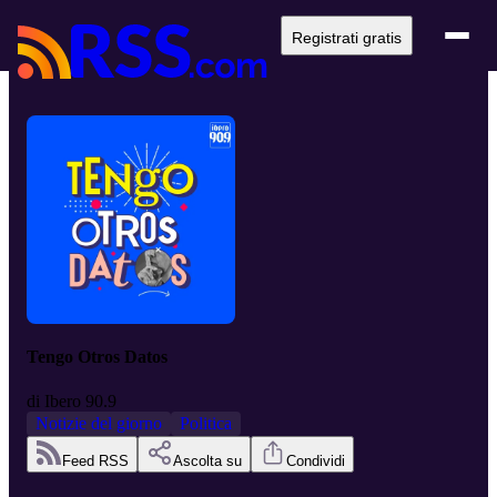
Registrati gratis
Tengo Otros Datos
di
Ibero 90.9
Notizie del giorno
Politica
Feed RSS
Ascolta su
Condividi