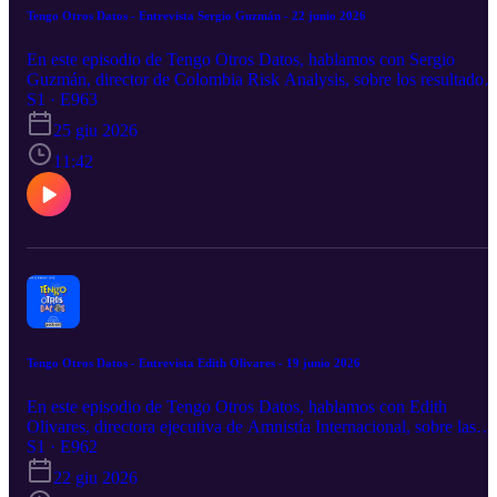
Tengo Otros Datos - Entrevista Sergio Guzmán - 22 junio 2026
En este episodio de Tengo Otros Datos, hablamos con Sergio
Guzmán, director de Colombia Risk Analysis, sobre los resultados
de las elecciones en Colombia.
S1 · E963
25 giu 2026
11:42
Tengo Otros Datos - Entrevista Edith Olivares - 19 junio 2026
En este episodio de Tengo Otros Datos, hablamos con Edith
Olivares, directora ejecutiva de Amnistía Internacional, sobre las
marchas en Guadalajara y cómo garantizar el derecho a la protesta
S1 · E962
en un país que está bajo la mirada internacional.
22 giu 2026