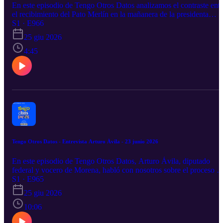
En este episodio de Tengo Otros Datos analizamos el contraste entr
el recibimiento del Pato Merlín en la mañanera de la presidenta
Claudia Sheinbaum y la falta de respuesta a las familias que
S1 · E966
continúan buscando a sus seres queridos. Además, conversamos c
25 giu 2026
Bibiana, del colectivo Hasta Encontrarles, quien comparte su
respuesta a la presidenta y la exigencia de que las madres
4:45
buscadoras sean recibidas y escuchadas.
Tengo Otros Datos - Entrevista Arturo Ávila - 23 junio 2026
En este episodio de Tengo Otros Datos, Arturo Ávila, diputado
federal y vocero de Morena, habló con nosotros sobre el proceso d
candidaturas rumbo al 2027.
S1 · E965
25 giu 2026
10:06