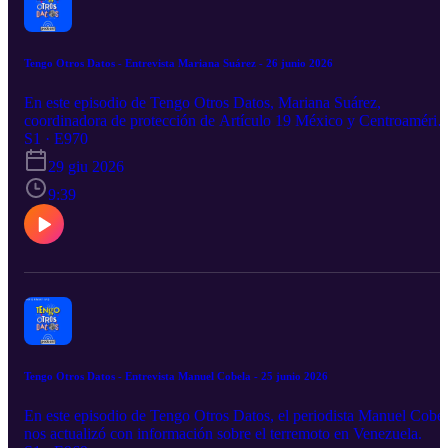
Tengo Otros Datos - Entrevista Mariana Suárez - 26 junio 2026
En este episodio de Tengo Otros Datos, Mariana Suárez,
coordinadora de protección de Artículo 19 México y Centroaméric
habló con nosotros sobre el caso de la desaparición de la periodista
S1 · E970
Roxana Guzmán.
29 giu 2026
9:39
Tengo Otros Datos - Entrevista Manuel Cobela - 25 junio 2026
En este episodio de Tengo Otros Datos, el periodista Manuel Cobe
nos actualizó con información sobre el terremoto en Venezuela.