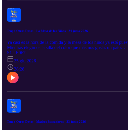
Tengo Otros Datos - La Mesa de los Niños - 24 junio 2026
Ya casi es la hora de la comida y la mesa de los niños ya está puesta
Mientras elegimos la silla del color que más nos gusta, un pato
mundialista en Palacio Nacional normaliza el maltrato animal; las
S1 · E967
autoridades siguen creyendo que el problema es el alcohol y al
25 giu 2026
menos ya hay fiebre mundialista… En la mesa de patitas de colores
nos acompaña: Mariana Anzorena, académica, periodista y coautor
28:28
de Peloti y el mundial Sophía Henríquez, periodista en Grupo
Fórmula Paulina Chavita, periodista, comentarista de futbol femenil
y coautora de Otro Futbol es Posible
Tengo Otros Datos - Madres Buscadoras - 23 junio 2026