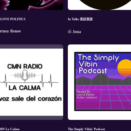
 LOVE POLITICS
In Talks 直話直說
rtney Renee
di
Jona
CMN La Calma
The Simply Vibin' Podcast