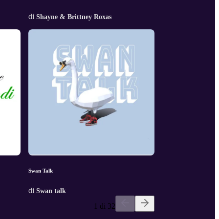
di
Shayne & Brittney Roxas
Swan Talk
di
Swan talk
1 di 32