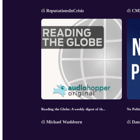
di
di
ReputationsInCrisis
CMN
Reading the Globe: A weekly digest of th...
No Polit
di
di
Michael Washburn
Dani