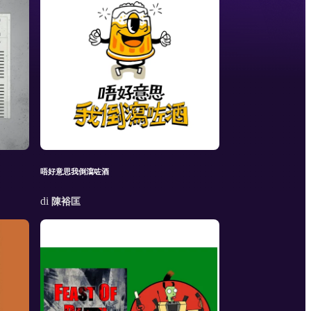
唔好意思我倒瀉咗酒
di
陳裕匡