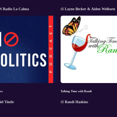
di
 Radio La Calma
Layne Becker & Aiden Welborn
ics
Talking Time with Randi
di
el Tintle
Randi Haskins