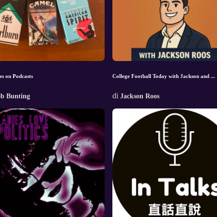
es on Podcasts
College Football Today with Jackson and ...
di
ob Bunting
Jackson Roos