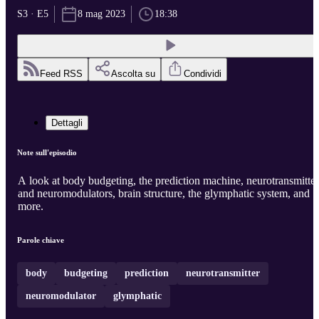
S3 · E5
8 mag 2023
18:38
Feed RSS
Ascolta su
Condividi
Dettagli
Note sull'episodio
A look at body budgeting, the prediction machine, neurotransmitter
and neuromodulators, brain structure, the glymphatic system, and
more.
Parole chiave
body
budgeting
prediction
neurotransmitter
neuromodulator
glymphatic