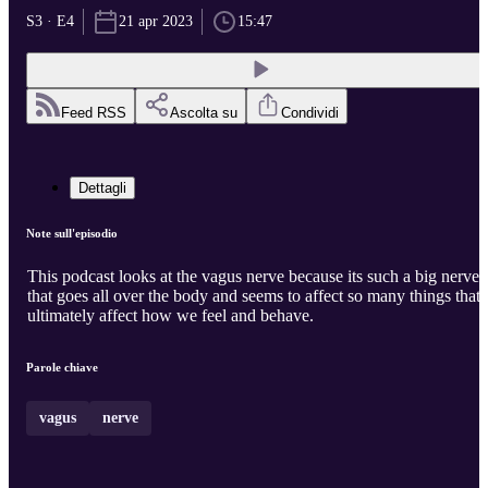
S3 · E4
21 apr 2023
15:47
Feed RSS
Ascolta su
Condividi
Dettagli
Note sull'episodio
This podcast looks at the vagus nerve because its such a big nerve
that goes all over the body and seems to affect so many things that
ultimately affect how we feel and behave.
Parole chiave
vagus
nerve