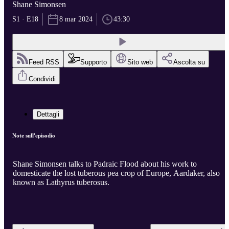
Shane Simonsen
S1 · E18
8 mar 2024
43:30
Feed RSS
Supporto
Sito web
Ascolta su
Condividi
Dettagli
Note sull'episodio
Shane Simonsen talks to Padraic Flood about his work to
domesticate the lost tuberous pea crop of Europe, Aardaker, also
known as Lathyrus tuberosus.