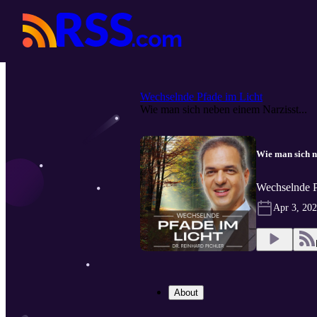
Wechselnde Pfade im Licht
Wie man sich neben einem Narzisst...
Wie man sich n
Wechselnde P
Apr 3, 20
About