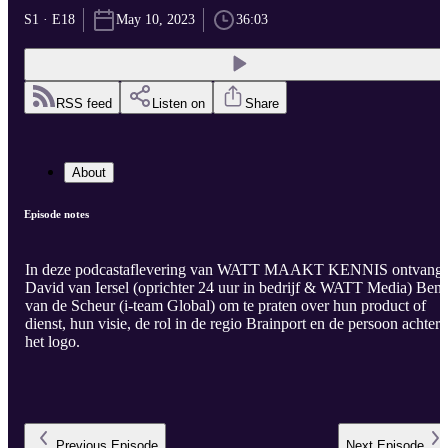
S1 · E18
May 10, 2023
36:03
RSS feed
Listen on
Share
About
Episode notes
In deze podcastaflevering van WATT MAAKT KENNIS ontvangt
David van Iersel (oprichter 24 uur in bedrijf & WATT Media) Ben
van de Scheur (i-team Global) om te praten over hun product of
dienst, hun visie, de rol in de regio Brainport en de persoon achter
het logo.
Previous
Episode
Next
Episode