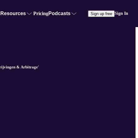
Resources
Pricing
Podcasts
Sign In
Sign up free
rijvingen & Arbitrage'