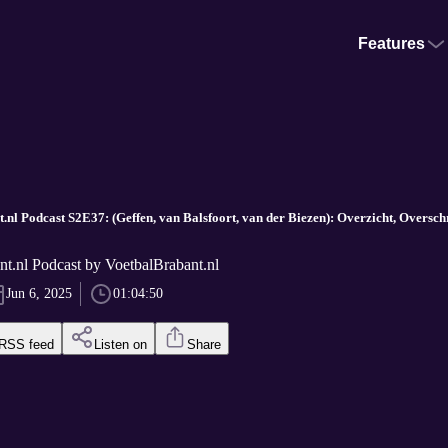
Features
.nl Podcast S2E37: (Geffen, van Balsfoort, van der Biezen): Overzicht, Oversch
t.nl Podcast by VoetbalBrabant.nl
Jun 6, 2025
01:04:50
RSS feed
Listen on
Share