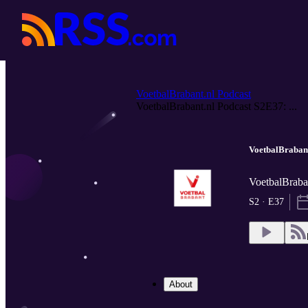
VoetbalBrabant.nl Podcast
VoetbalBrabant.nl Podcast S2E37: ...
VoetbalBrabant
VoetbalBraban
S2 · E37
About