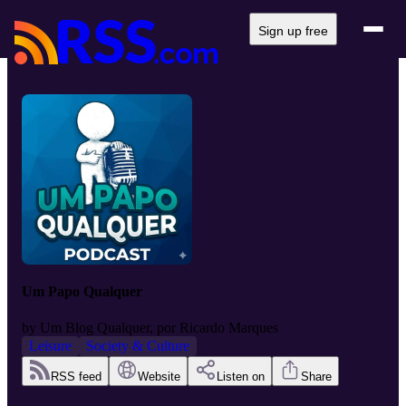
Sign up free
Um Papo Qualquer
by
Um Blog Qualquer, por Ricardo Marques
Leisure
Society & Culture
RSS feed
Website
Listen on
Share