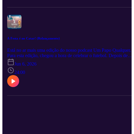
Music
compartilhe… Divirta-se! Ficha Técnica Podcast Um Papo
Qualquer – Episódio 62 – “Catar 2022, a Fase de Grupos”, 44 min
– mp3@128 kbps; publicado originalmente em 04/12/2022 e
republicado em 06/06/2026 Participação: Ricardo Marques, Michel
Vieira e Luiz Felipe Pereira Edição e Pós-Produção: Ricardo
Marques
A Festa é no Catar! (Relançamento)
Está no ar mais uma edição do nosso podcast Um Papo Qualquer.
Para esta edição, chegou a hora de celebrar o futebol. Depois de
mais de 4 anos de espera está na hora de começar a Copa do Mund
Jun 6, 2026
FIFA de 2022. E a festa é no Catar, um pequeno país do Oriente
Médio, com muito dinheiro para organizar o evento, mas com
24:00
pouquíssima tradição no esporte bretão. No episódio contamos um
pouco de como será nossa cobertura da copa e também das
principais informações para que você possa curtir o evento. Falamo
do processo de escolha, dos países classificados, os estádios, a bola
o mascote e até mesmo do álbum de figurinhas. Uma edição enxuta
mas bem completa com o necessário para darmos continuidade na
cobertura de mais Uma Copa Qualquer. Em tempo, publicamos est
edição originalmente em 19/11/2022. Aqui você confere o
relançamento tal qual publicado originalmente. Ouça, opine,
compartilhe… Divirta-se!