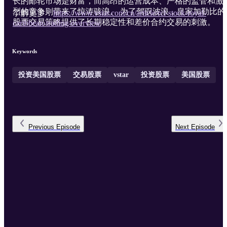
长的邮轮市场是财富，而高昂的运营成本、严格的监管和激
烈的竞争则带来了惊涛骇浪。 为了驾驭波浪，皇家加勒比的
了解更多：
https://www.vstar.com/cn/article/rcl-stock-royal-
股票交易策略提供了长期稳定性和差价合约交易的刺激。
caribbean-trading-overview
Keywords
投资美国股票
交易股票
vstar
投资股票
美国股票
Previous
Episode
Next
Episode