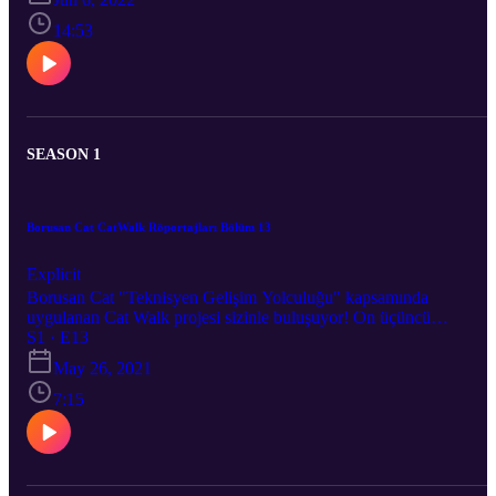
the field of Contamination Control. In her spare time, she enjoys
dancing, snowboarding, and watercolor painting.
14:53
SEASON 1
Borusan Cat CatWalk Röportajları Bölüm 13
Explicit
Borusan Cat "Teknisyen Gelişim Yolculuğu" kapsamında
uygulanan Cat Walk projesi sizinle buluşuyor! On üçüncü
bölümümüzün konuğu Trabzon Dış Servis Teknisyeni Mustafa
S1 · E13
Mutlu. Kariyer yolculukları hakkındaki bütün bilgileri kendilerinde
May 26, 2021
dinliyor, bu süreçte yaşadıklarını öğreniyoruz.
7:15