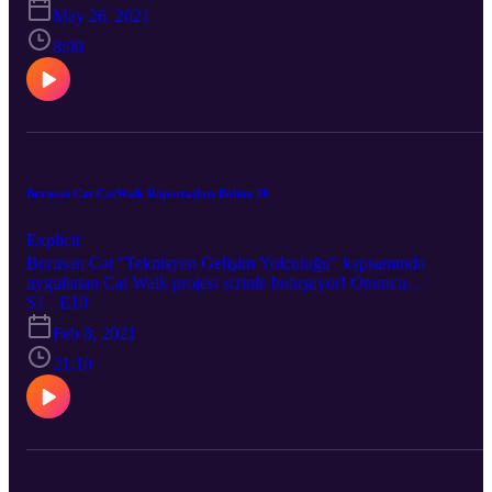
Teknisyeni Yunus Kadir Gökmeşe. Kariyer yolculukları hakkındak
May 26, 2021
bütün bilgileri kendilerinden dinliyor, bu süreçte yaşadıklarını
öğreniyoruz.
8:00
Borusan Cat CatWalk Röportajları Bölüm 10
Explicit
Borusan Cat "Teknisyen Gelişim Yolculuğu" kapsamında
uygulanan Cat Walk projesi sizinle buluşuyor! Onuncu
bölümümüzün konuğu Ankara Bölge Teknik Eğitmeni Ercan Hitay
S1 · E10
Kariyer yolculukları hakkındaki bütün bilgileri kendilerinden
Feb 8, 2021
dinliyor, bu süreçte yaşadıklarını öğreniyoruz.
21:10