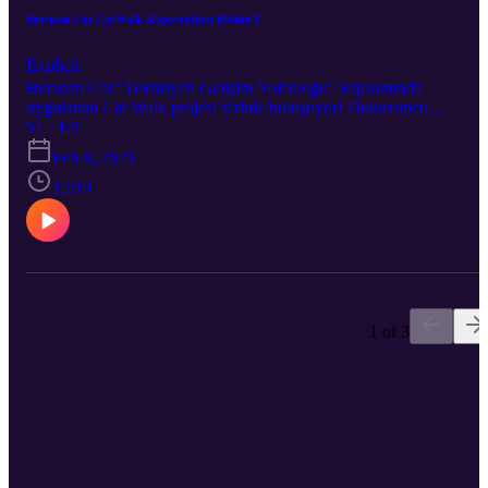
Borusan Cat CatWalk Röportajları Bölüm 9
Explicit
Borusan Cat "Teknisyen Gelişim Yolculuğu" kapsamında
uygulanan Cat Walk projesi sizinle buluşuyor! Dokuzuncu
bölümümüzün konuğu Borusan Makina ve Güç Sistemleri Formen
S1 · E9
Ertuğrul Kızılkaya. Kariyer yolculukları hakkındaki bütün bilgileri
Feb 8, 2021
kendilerinden dinliyor, bu süreçte yaşadıklarını öğreniyoruz.
12:19
1 of 3