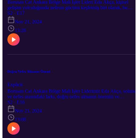
Borusan Cat Ankara Bölge Mali İşler Lideri Eda Akça, kişisel
gelişim yolculuğunda nefesin gücünü keşfetmiş biri olarak, bu
alışkanlıkların hayatımızı nasıl etkilediğini bizlere anlatıyor.
S2 · E17
Özellikle transformal nefes olarak bilinen teknik sayesinde, doğal
Nov 21, 2024
nefese dönüşün mümkün ve çok önemli olduğunu vurguluyor.
13:28
Doğru Nefes Almanın Önemi
Explicit
Borusan Cat Ankara Bölge Mali İşler Liderimiz Eda Akça, solunu
ve nefes arasındaki farkı, doğru nefes almanın önemini ve
disfonksiyonel nefesin hayatımıza olan etkilerini theBClog
S2 · E16
Podcast’te bizimle paylaşıyor!
Nov 21, 2024
13:08