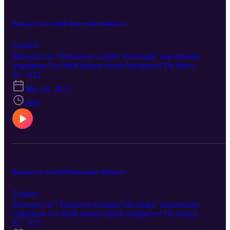
Borusan Cat CatWalk Röportajları Bölüm 12
Explicit
Borusan Cat "Teknisyen Gelişim Yolculuğu" kapsamında
uygulanan Cat Walk projesi sizinle buluşuyor! On ikinci
bölümümüzün konuğu Ankara CRC Güç Aktarma Teknisyeni
S1 · E12
Muhammed Ali Aksu. Kariyer yolculukları hakkındaki bütün
May 26, 2021
bilgileri kendilerinden dinliyor, bu süreçte yaşadıklarını öğreniyoruz
9:09
Borusan Cat CatWalk Röportajları Bölüm 11
Explicit
Borusan Cat "Teknisyen Gelişim Yolculuğu" kapsamında
uygulanan Cat Walk projesi sizinle buluşuyor! On birinci
bölümümüzün konuğu Ankara CRC Motorhane Yardımcı
S1 · E11