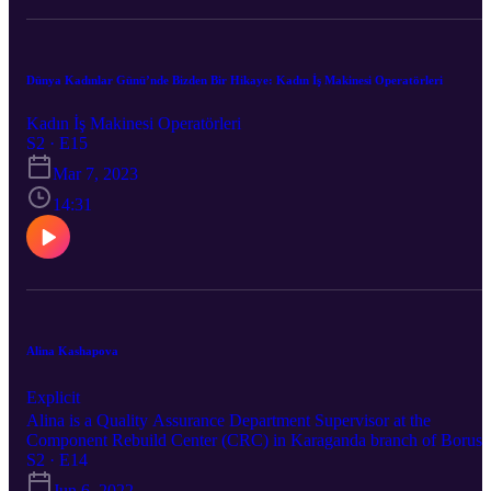
Dünya Kadınlar Günü’nde Bizden Bir Hikaye: Kadın İş Makinesi Operatörleri
Kadın İş Makinesi Operatörleri
S2 · E15
Mar 7, 2023
14:31
Alina Kashapova
Explicit
Alina is a Quality Assurance Department Supervisor at the
Component Rebuild Center (CRC) in Karaganda branch of Borusa
Cat Kazakhstan. She became a part of the Borusan family in 2014.
S2 · E14
Alina has a green belt Lean 6 Sigma, was a certified Cat auditor in
Jun 6, 2022