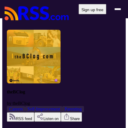
Sign up free
theBClog
by
theBClog
Careers
Self-Improvement
Parenting
RSS feed
Listen on
Share