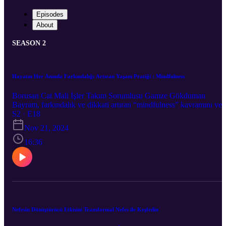
Episodes
About
SEASON 2
Hayatın Her Anında Farkındalığı Artıran Yaşam Pratiği : Mindfulness
Borusan Cat Mali İşler Takım Sorumlusu Gamze Gökduman
Bayram, farkındalık ve dikkati artıran “mindfulness” kavramını ve
bu konudaki deneyimlerini theBClog’da bizimle paylaşıyor.
S2 · E18
Nov 21, 2024
16:36
Nefesin Dönüştürücü Etkisini Transformal Nefes ile Keşfedin